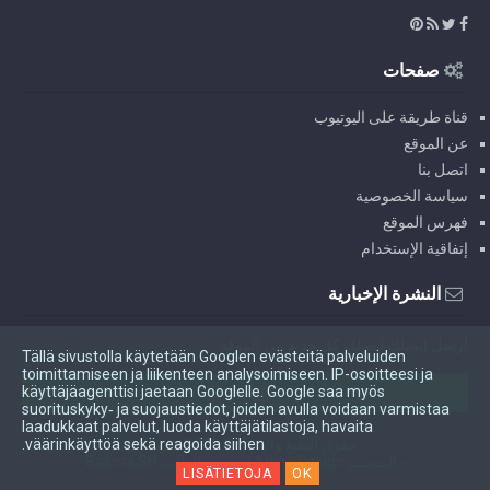
صفحات
قناة طريقة على اليوتيوب
عن الموقع
اتصل بنا
سياسة الخصوصية
فهرس الموقع
إتفاقية الإستخدام
النشرة الإخبارية
أرسل إيميلك ليصلك كل جديد من الموقع.
Tällä sivustolla käytetään Googlen evästeitä palveluiden
toimittamiseen ja liikenteen analysoimiseen. IP-osoitteesi ja
käyttäjäagenttisi jaetaan Googlelle. Google saa myös
suorituskyky‑ ja suojaustiedot, joiden avulla voidaan varmistaa
laadukkaat palvelut, luoda käyttäjätilastoja, havaita
väärinkäyttöä sekä reagoida siihen.
حقوق الطبع والنشر ©
2026
طريقة
-
- المصمم
Arlina Design
| معرب القالب Basma SH
LISÄTIETOJA
OK