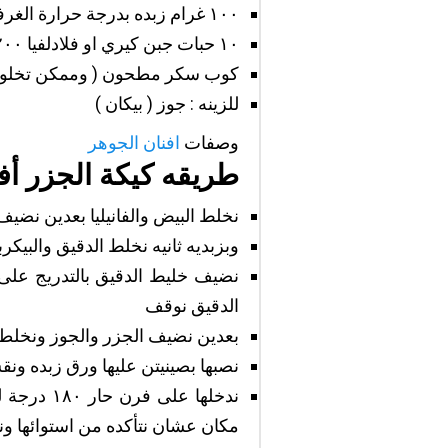
١٠٠ غرام زبده بدرجة حرارة الغرفه
١٠ حبات جبن كيري او فلادلفيا ٢٠٠ غرام
كوب سكر مطحون ( وممكن تخلوها
للزينه : جوز ( بيكان )⠀
وصفات
افنان الجوهر
طريقه كيكة الجزر أف
نخلط البيض والفانيليا بعدين نض
وبزبديه ثانيه نخلط الدقيق والبيكرب
نضيف خليط الدقيق بالتدريج على
الدقيق نوقف
بعدين نضيف الجزر والجوز ونخل
نصبها بصينيتن عليها ورق زبده ون
مكان عشان نتأكده من استوائها ونترك