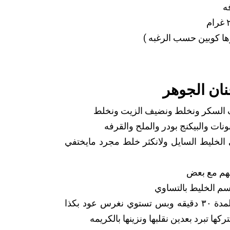
 كوبين حسب الرغبه )
نان الجوهر
يف السكر ونخلط ونضيف الزيت ونخلط
ونات والبيكنج بودر والملح والقرفه
 الخليط السايل ولانكثر خلط مجرد مايختفي
طهم مع بعض
قسم الخليط بالتساوي
ندخلها على فرن حار ١٨٠ درجة لمدة ٣٠ دقيقه وبس تستوي نغرس عود بكذا
ها تبرد بعدين نقلبها ونزينها بالكريمه